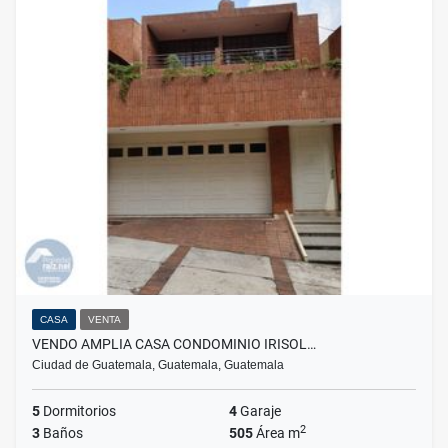
CASA
VENTA
VENDO AMPLIA CASA CONDOMINIO IRISOL…
Ciudad de Guatemala, Guatemala, Guatemala
5
Dormitorios
4
Garaje
2
3
Baños
505
Área m