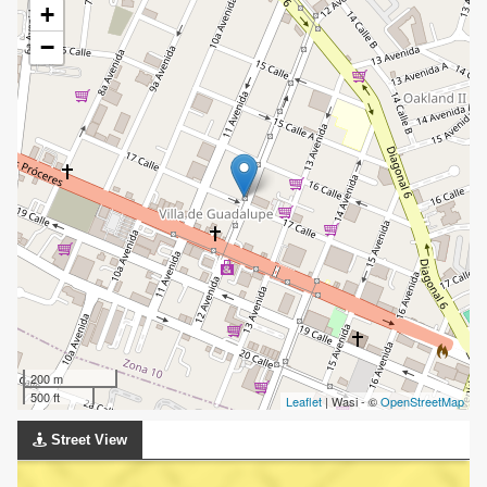
+
−
200 m
500 ft
Leaflet
| Wasi - ©
OpenStreetMap
Street View