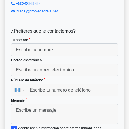
+50242369787
jdlacs@propiedadraiz.net
¿Prefieres que te contactemos?
*
Tu nombre
*
Correo electrónico
*
Número de teléfono
▼
*
Mensaje
Acepto recibir información sobre ofertas inmobiliarias