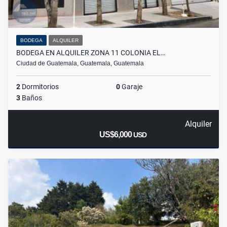
BODEGA
ALQUILER
BODEGA EN ALQUILER ZONA 11 COLONIA EL…
Ciudad de Guatemala, Guatemala, Guatemala
2
Dormitorios
0
Garaje
3
Baños
Alquiler
US$6,000
USD