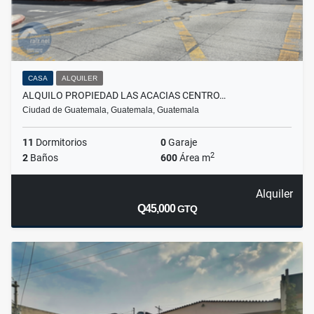
CASA
ALQUILER
ALQUILO PROPIEDAD LAS ACACIAS CENTRO…
Ciudad de Guatemala, Guatemala, Guatemala
11
Dormitorios
0
Garaje
2
2
Baños
600
Área m
Alquiler
Q45,000
GTQ