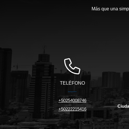
Más que una simpl
TELÉFONO
+50254008746
Ciuda
+50222215416