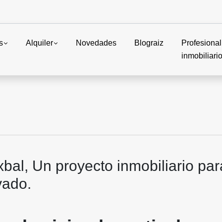
s
Alquiler
Novedades
Blograiz
Profesional
inmobiliari
bal, Un proyecto inmobiliario para
vado.