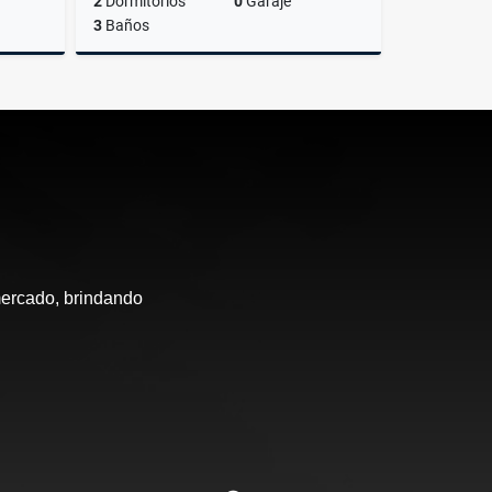
2
Dormitorios
0
Garaje
3
Baños
lquiler
Alquiler
US$6,000
mercado, brindando