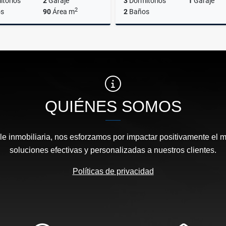
torios
2
Garaje
3
Dormitorios
1
Garaje
2
s
90
Área m
2
Baños
Venta
A
US$185,000
Q4,000
QUIÉNES SOMOS
e inmobiliaria, nos esforzamos por impactar positivamente el 
soluciones efectivas y personalizadas a nuestros clientes.
Políticas de privacidad