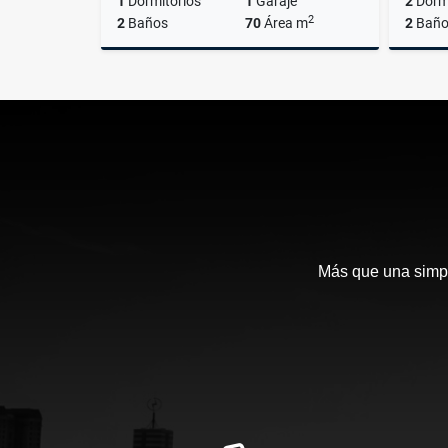
1
Dormitorios
1
Garaje
2
Dormi
2
2
Baños
70
Área m
2
Baño
Alquiler
US$850
Más que una simpl