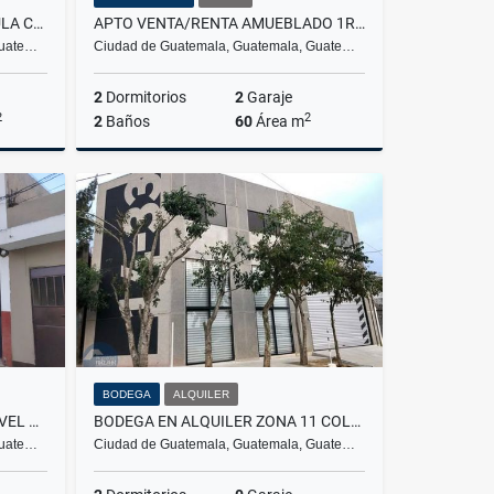
CASA EN VENTA SAN JOSE PINULA CONDOMINIO LOS MANANTIALES
APTO VENTA/RENTA AMUEBLADO 1R NIVEL CON JARDÍN, Z13 EDIF N AMÉRICAS
Guate…
Ciudad de Guatemala, Guatemala, Guate…
2
Dormitorios
2
Garaje
2
2
2
Baños
60
Área m
Venta
Venta
Alquiler
US$220,000
US$1,200
BODEGA
ALQUILER
RENTA APARTAMENTO 2NDO NIVEL – COLONIA NUEVA MONSERRAT, ZONA 3 MIXCO
BODEGA EN ALQUILER ZONA 11 COLONIA EL PROGRESO
Guate…
Ciudad de Guatemala, Guatemala, Guate…