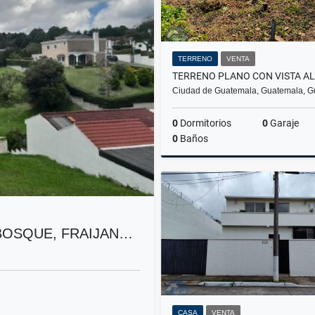
TERRENO
VENTA
Ciudad de Guatemala, Guatemala, 
0
Dormitorios
0
Garaje
0
Baños
Q450,000
BOSQUE, FRAIJAN…
CASA
VENTA