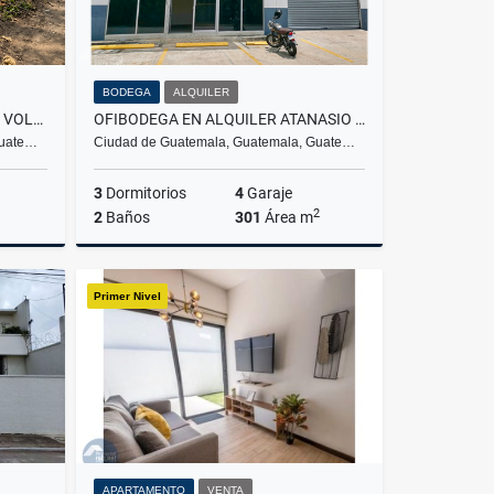
BODEGA
ALQUILER
TERRENO PLANO CON VISTA AL VOLCÁN DE AGUA | SANTA MARÍA DE JESÚS
OFIBODEGA EN ALQUILER ATANASIO TZUL, Z21
Guate…
Ciudad de Guatemala, Guatemala, Guate…
3
Dormitorios
4
Garaje
2
2
Baños
301
Área m
Venta
Alquiler
Primer Nivel
US$2,800
APARTAMENTO
VENTA