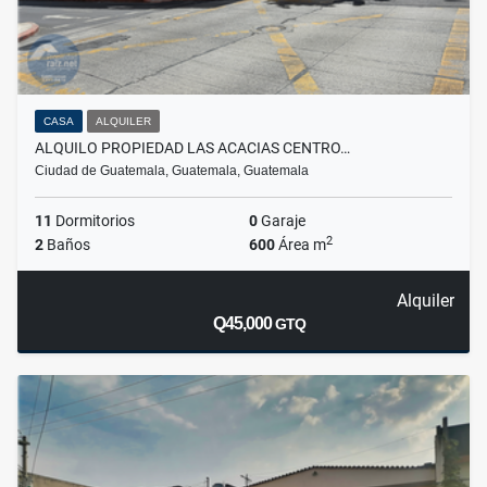
CASA
ALQUILER
ALQUILO PROPIEDAD LAS ACACIAS CENTRO…
Ciudad de Guatemala, Guatemala, Guatemala
11
Dormitorios
0
Garaje
2
2
Baños
600
Área m
Alquiler
Q45,000
GTQ