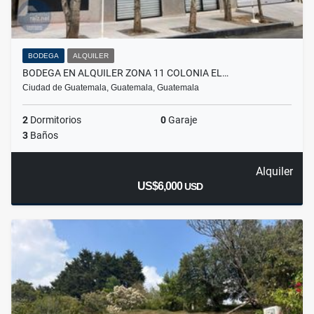
BODEGA
ALQUILER
BODEGA EN ALQUILER ZONA 11 COLONIA EL…
Ciudad de Guatemala, Guatemala, Guatemala
2
Dormitorios
0
Garaje
3
Baños
Alquiler
US$6,000
USD