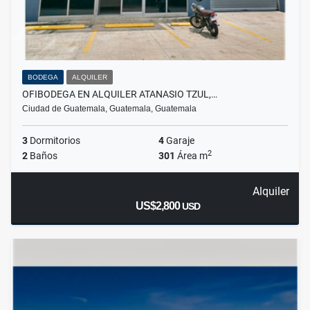
BODEGA
ALQUILER
OFIBODEGA EN ALQUILER ATANASIO TZUL,…
Ciudad de Guatemala, Guatemala, Guatemala
3
Dormitorios
4
Garaje
2
2
Baños
301
Área m
Alquiler
US$2,800
USD