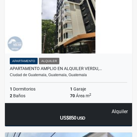
APARTAMENTO
ALQUILER
APARTAMENTO AMPLIO EN ALQUILER VERDU,…
Ciudad de Guatemala, Guatemala, Guatemala
1
Dormitorios
1
Garaje
2
2
Baños
70
Área m
Alquiler
US$850
USD