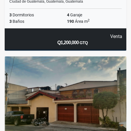
Ciudad de Guatemala, Guatemala, Guatemala
3
Dormitorios
4
Garaje
2
3
Baños
190
Área m
Venta
Q1,200,000
GTQ