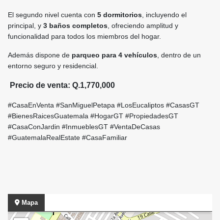
El segundo nivel cuenta con
5 dormitorios
, incluyendo el
principal, y
3 baños completos
, ofreciendo amplitud y
funcionalidad para todos los miembros del hogar.
Además dispone de
parqueo para 4 vehículos
, dentro de un
entorno seguro y residencial.
Precio de venta: Q.1,770,000
#CasaEnVenta #SanMiguelPetapa #LosEucaliptos #CasasGT
#BienesRaicesGuatemala #HogarGT #PropiedadesGT
#CasaConJardin #InmueblesGT #VentaDeCasas
#GuatemalaRealEstate #CasaFamiliar
Mapa