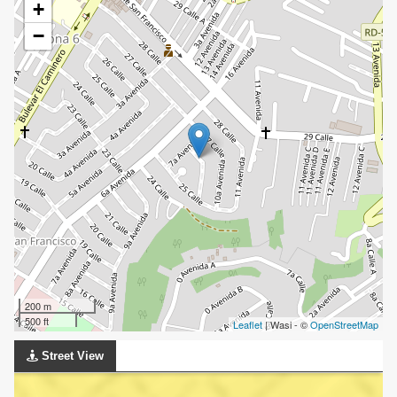
+
−
200 m
500 ft
Leaflet
| Wasi - ©
OpenStreetMap
Street View