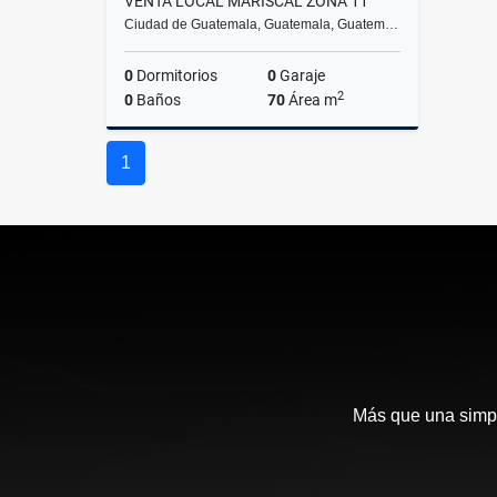
VENTA LOCAL MARISCAL ZONA 11
Ciudad de Guatemala, Guatemala, Guatem…
0
Dormitorios
0
Garaje
2
0
Baños
70
Área m
Venta
1
US$70,000
Más que una simpl