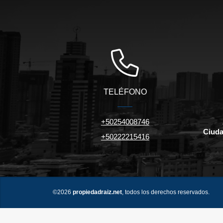
TELÉFONO
+50254008746
Ciuda
+50222215416
©2026
propiedadraiz.net
, todos los derechos reservados.