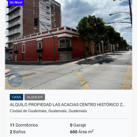
Un Nivel
CASA
ALQUILER
ALQUILO PROPIEDAD LAS ACACIAS CENTRO HISTÓRICO Z…
Ciudad de Guatemala, Guatemala, Guatemala
11
Dormitorios
0
Garaje
2
2
Baños
600
Área m