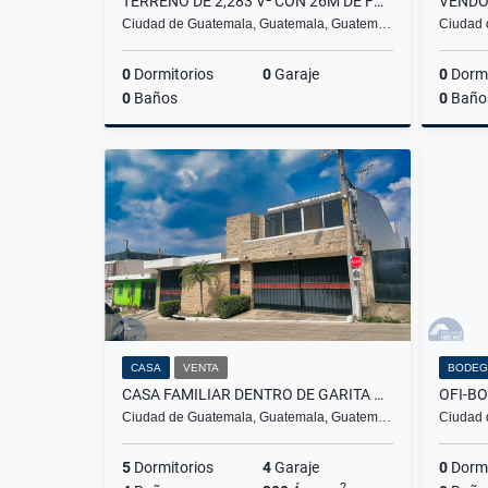
TERRENO DE 2,283 V² CON 26M DE FRENTE | LABOR DE CASTILLA 1 MIXCO
Ciudad de Guatemala, Guatemala, Guatem…
Ciudad 
0
Dormitorios
0
Garaje
0
Dormi
0
Baños
0
Baño
Venta
Q1,600,000
CASA
VENTA
BODEG
CASA FAMILIAR DENTRO DE GARITA – LOS EUCALIPTOS, SAN MIGUEL PETAPA
Ciudad de Guatemala, Guatemala, Guatem…
Ciudad 
5
Dormitorios
4
Garaje
0
Dormi
2