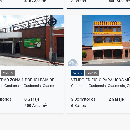
s
416
Área m
3
Baños
400
Área m
Alquiler
000
Q13,000
Q2
VENTA
CASA
VENTA
PROPIEDAD ZONA 1 POR IGLESIA DE LA RECOLECCIÓN /D
de Guatemala, Guatemala, Guatem…
Ciudad de Guatemala, Guatemala, 
torios
0
Garaje
3
Dormitorios
2
Garaje
2
400
Área m
6
Baños
Venta
Q4,200,000
Q4