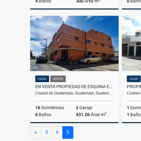
4
Baños
300
Área m
0
Baño
Venta
Venta
Q1,770,000
Q2,300,
CASA
VENTA
CASA
EN VENTA PROPIEDAD DE ESQUINA EN ZONA 3, IDEAL PARA INVERSIÓN /D
Ciudad de Guatemala, Guatemala, Guatem…
Ciudad 
16
Dormitorios
2
Garaje
1
Dormi
2
6
Baños
431.20
Área m
1
Baño
Venta
Anterior
«
3
4
5
Q3,125,000