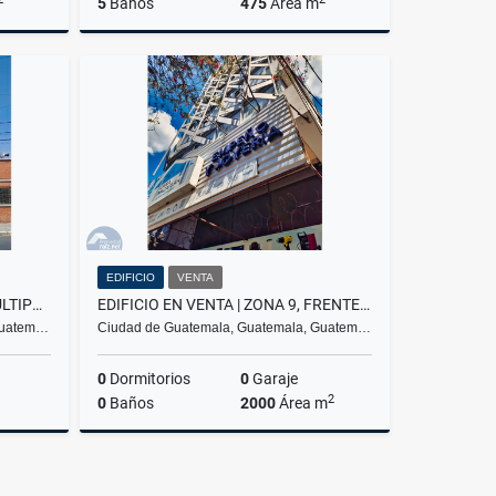
5
Baños
475
Área m
Venta
Venta
,500,000
Q2,850,000
EDIFICIO
VENTA
VENDO EDIFICIO PARA USOS MÚLTIPLES COLONIA ROOSVELT /D
EDIFICIO EN VENTA | ZONA 9, FRENTE A TRANSMETRO
Guatem…
Ciudad de Guatemala, Guatemala, Guatem…
0
Dormitorios
0
Garaje
2
0
Baños
2000
Área m
Venta
Venta
,500,000
Q7,900,000