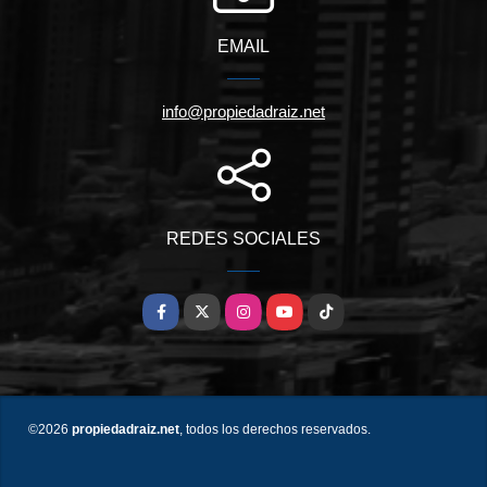
EMAIL
info@propiedadraiz.net
REDES SOCIALES
Facebook
X
Instagram
YouTube
TikTok
©2026
propiedadraiz.net
, todos los derechos reservados.