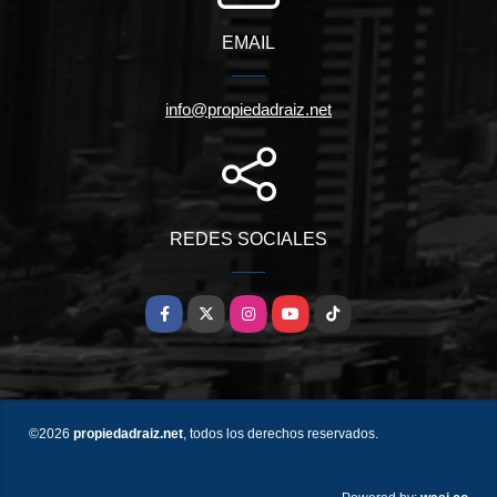
EMAIL
info@propiedadraiz.net
REDES SOCIALES
Facebook
X
Instagram
YouTube
TikTok
©2026
propiedadraiz.net
, todos los derechos reservados.