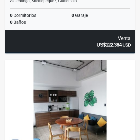
Alotenango, Sacatepéquez, Guatemala
0
Dormitorios
0
Garaje
0
Baños
Venta
US$122,364
USD